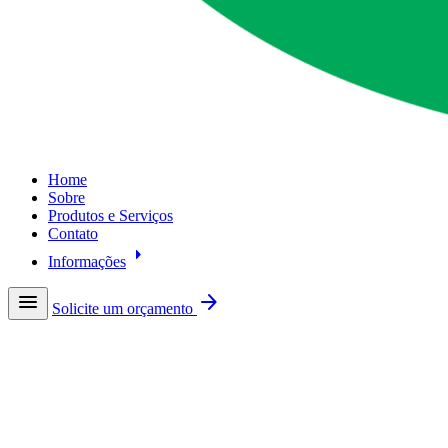
Home
Sobre
Produtos e Serviços
Contato
arrow_right
Informações
menu
arrow_forward
Solicite um orçamento