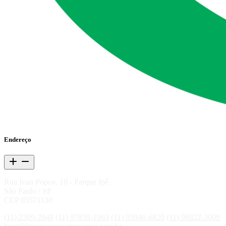
Endereço
Rua Ivan Popov, 10 - Parque Ipê
São Paulo / SP
CEP 05571130
(11) 2309-2848
(11) 97839-1063
(11) 95946-6820
(11) 98822-3009