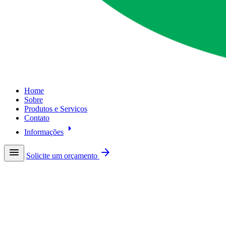
Home
Sobre
Produtos e Serviços
Contato
arrow_right
Informações
menu
arrow_forward
Solicite um orçamento