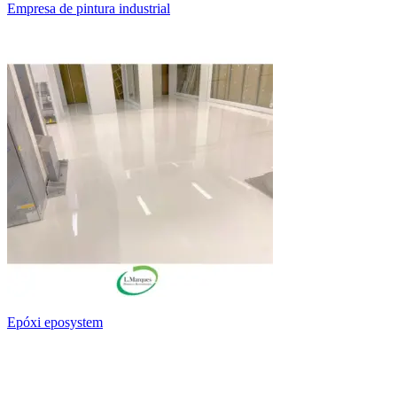
empresa de pintura industrial
epóxi eposystem