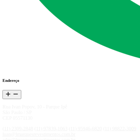
Endereço
Rua Ivan Popov, 10 - Parque Ipê
São Paulo / SP
CEP 05571130
(11) 2309-2848
(11) 97839-1063
(11) 95946-6820
(11) 98822-3009
luan@lmarquesrevestimentos.com.br
adm@lmarquesrevestimentos.com.br