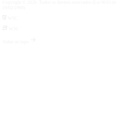
Copyright © 2026. Todos os direitos reservados (Lei 9610 de
19/02/1998)
W3C
W3C
arrow_forward
Voltar ao topo