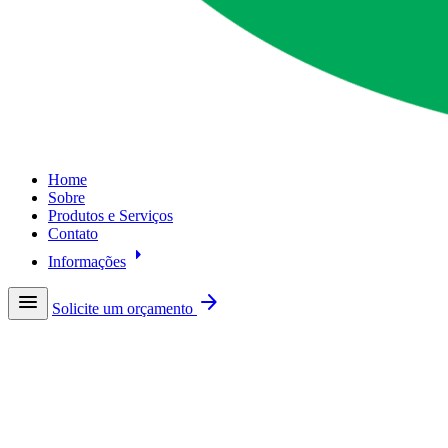
Home
Sobre
Produtos e Serviços
Contato
arrow_right
Informações
menu
arrow_forward
Solicite um orçamento