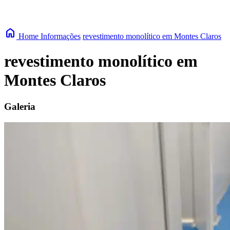
home
Home
Informações
revestimento monolítico em Montes Claros
revestimento monolítico em
Montes Claros
Galeria