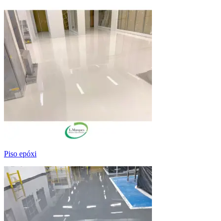
piso epóxi