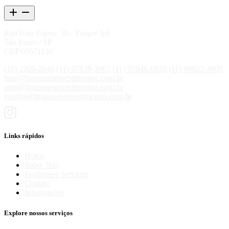
Rua Ivan Popov, 10 - Parque Ipê
São Paulo / SP
CEP 05571130
(11) 2309-2848
(11) 97839-1063
(11) 95946-6820
(11) 98822-3009
luan@lmarquesrevestimentos.com.br
adm@lmarquesrevestimentos.com.br
vendas@lmarquesrevestimentos.com.br
Links rápidos
Home
Sobre Nós
Produtos e Serviços
Contato
Informações
Explore nossos serviços