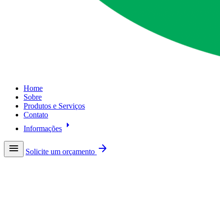
Home
Sobre
Produtos e Serviços
Contato
arrow_right
Informações
menu
arrow_forward
Solicite um orçamento