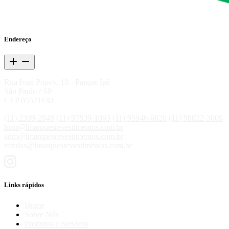
Endereço
Rua Ivan Popov, 10 - Parque Ipê
São Paulo / SP
CEP 05571130
(11) 2309-2848
(11) 97839-1063
(11) 95946-6820
(11) 98822-3009
luan@lmarquesrevestimentos.com.br
adm@lmarquesrevestimentos.com.br
vendas@lmarquesrevestimentos.com.br
Links rápidos
Home
Sobre Nós
Produtos e Serviços