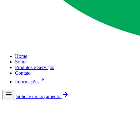
Home
Sobre
Produtos e Serviços
Contato
arrow_right
Informações
menu
arrow_forward
Solicite um orçamento