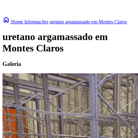
home
Home
Informações
uretano argamassado em Montes Claros
uretano argamassado em
Montes Claros
Galeria