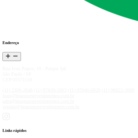
Endereço
Rua Ivan Popov, 10 - Parque Ipê
São Paulo / SP
CEP 05571130
(11) 2309-2848
(11) 97839-1063
(11) 95946-6820
(11) 98822-3009
luan@lmarquesrevestimentos.com.br
adm@lmarquesrevestimentos.com.br
vendas@lmarquesrevestimentos.com.br
Links rápidos