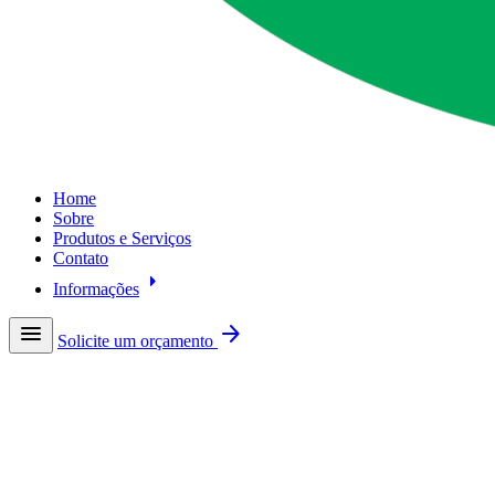
Home
Sobre
Produtos e Serviços
Contato
arrow_right
Informações
menu
arrow_forward
Solicite um orçamento