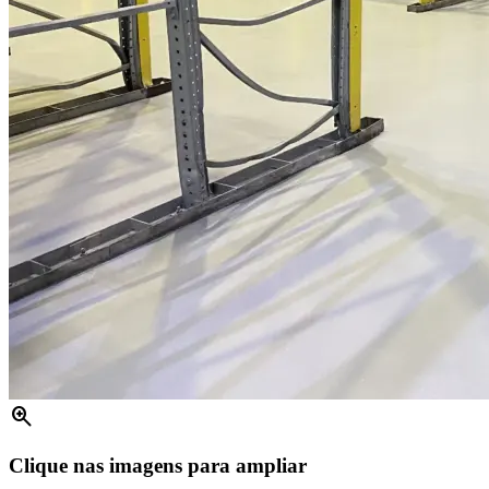
zoom_in
Clique nas imagens para ampliar