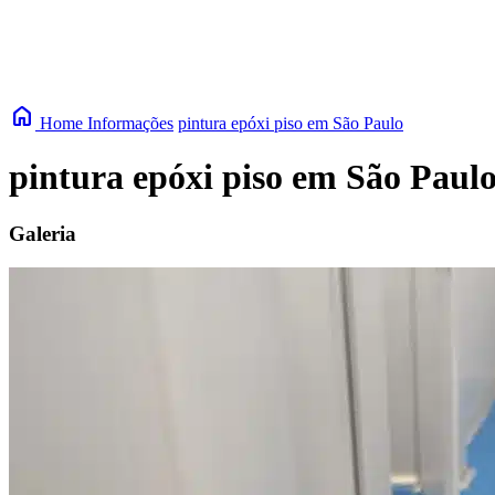
home
Home
Informações
pintura epóxi piso em São Paulo
pintura epóxi piso em São Paul
Galeria