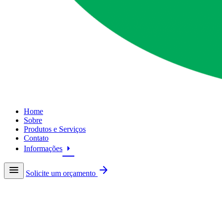
Home
Sobre
Produtos e Serviços
Contato
arrow_right
Informações
menu
arrow_forward
Solicite um orçamento