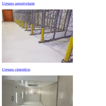
uretano autonivelante
uretano cimentício