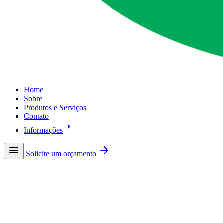
Home
Sobre
Produtos e Serviços
Contato
arrow_right
Informações
menu
arrow_forward
Solicite um orçamento