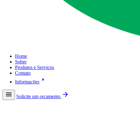
Home
Sobre
Produtos e Serviços
Contato
arrow_right
Informações
menu
arrow_forward
Solicite um orçamento