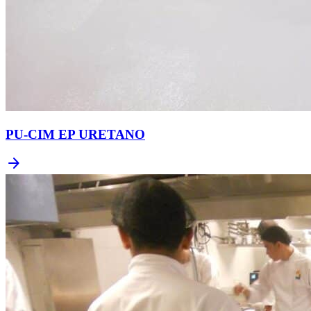
PU-CIM EP URETANO
arrow_forward