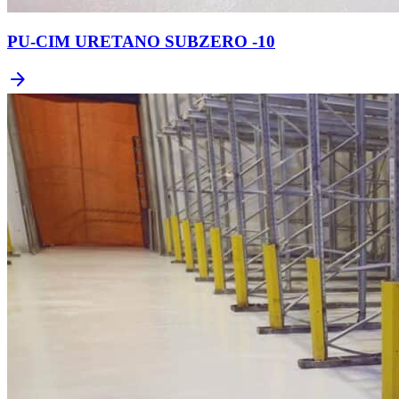
PU-CIM URETANO SUBZERO -10
arrow_forward