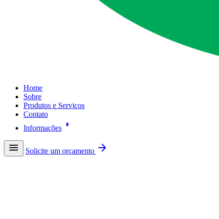
Home
Sobre
Produtos e Serviços
Contato
arrow_right
Informações
menu
arrow_forward
Solicite um orçamento