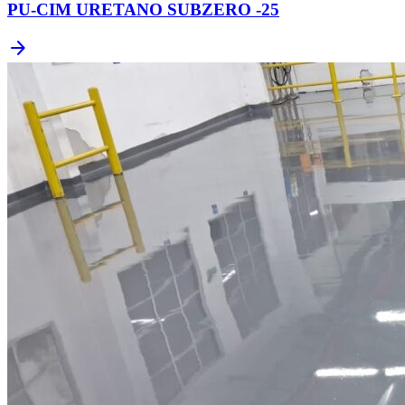
PU-CIM URETANO SUBZERO -25
arrow_forward