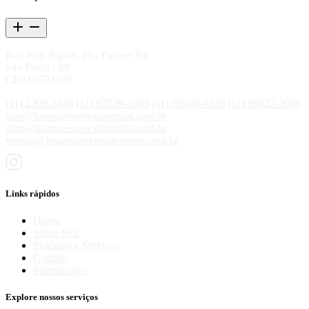
Rua Ivan Popov, 10 - Parque Ipê
São Paulo / SP
CEP 05571130
(11) 2309-2848
(11) 97839-1063
(11) 95946-6820
(11) 98822-3009
luan@lmarquesrevestimentos.com.br
adm@lmarquesrevestimentos.com.br
vendas@lmarquesrevestimentos.com.br
Links rápidos
Home
Sobre Nós
Produtos e Serviços
Contato
Informações
Explore nossos serviços