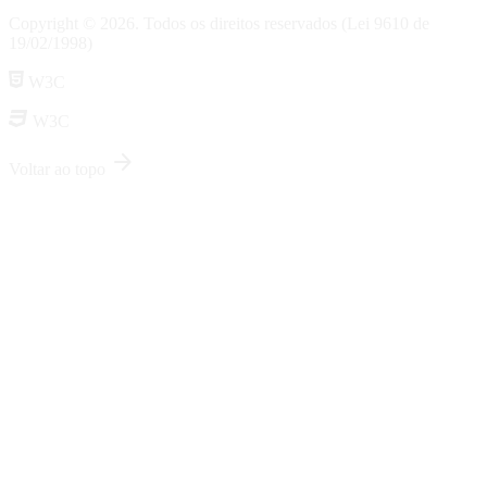
Copyright © 2026. Todos os direitos reservados (Lei 9610 de
19/02/1998)
W3C
W3C
arrow_forward
Voltar ao topo