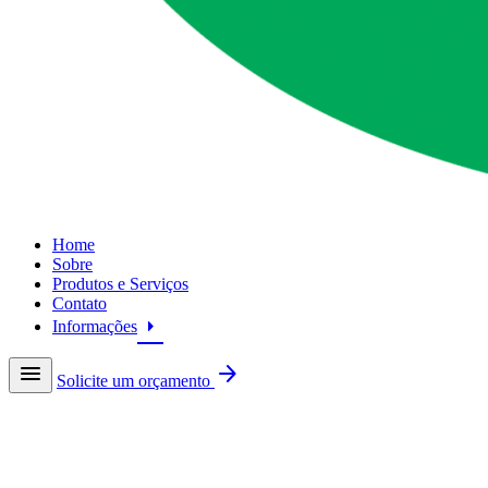
Home
Sobre
Produtos e Serviços
Contato
arrow_right
Informações
menu
arrow_forward
Solicite um orçamento