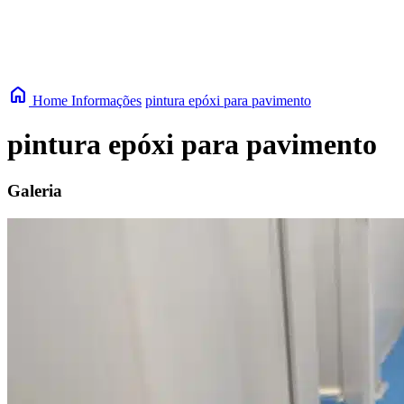
home
Home
Informações
pintura epóxi para pavimento
pintura epóxi para pavimento
Galeria