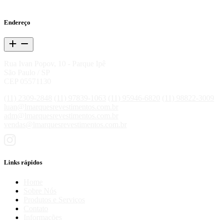
Endereço
Rua Ivan Popov, 10 - Parque Ipê
São Paulo / SP
CEP 05571130
(11) 2309-2848
(11) 97839-1063
(11) 95946-6820
(11) 98822-3009
luan@lmarquesrevestimentos.com.br
adm@lmarquesrevestimentos.com.br
vendas@lmarquesrevestimentos.com.br
Links rápidos
Home
Sobre Nós
Produtos e Serviços
Contato
Informações