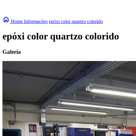
home
Home
Informações
epóxi color quartzo colorido
epóxi color quartzo colorido
Galeria