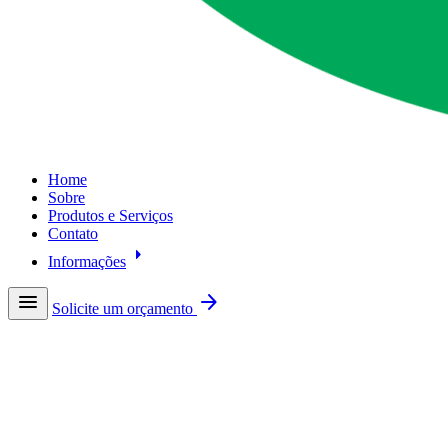
Home
Sobre
Produtos e Serviços
Contato
arrow_right
Informações
menu
arrow_forward
Solicite um orçamento