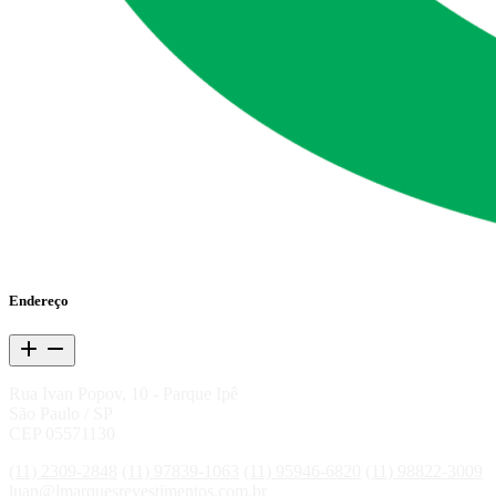
Endereço
Rua Ivan Popov, 10 - Parque Ipê
São Paulo / SP
CEP 05571130
(11) 2309-2848
(11) 97839-1063
(11) 95946-6820
(11) 98822-3009
luan@lmarquesrevestimentos.com.br