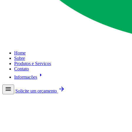
Home
Sobre
Produtos e Serviços
Contato
arrow_right
Informações
menu
arrow_forward
Solicite um orçamento