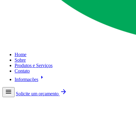
Home
Sobre
Produtos e Serviços
Contato
arrow_right
Informações
menu
arrow_forward
Solicite um orçamento