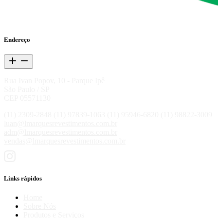
Endereço
Rua Ivan Popov, 10 - Parque Ipê
São Paulo / SP
CEP 05571130
(11) 2309-2848
(11) 97839-1063
(11) 95946-6820
(11) 98822-3009
luan@lmarquesrevestimentos.com.br
adm@lmarquesrevestimentos.com.br
vendas@lmarquesrevestimentos.com.br
Links rápidos
Home
Sobre Nós
Produtos e Serviços